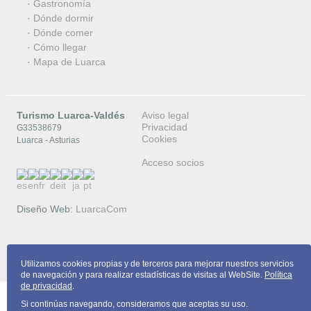
·
Gastronomía
·
Dónde dormir
·
Dónde comer
·
Cómo llegar
·
Mapa de Luarca
Turismo Luarca-Valdés
Aviso legal
Privacidad
G33538679
Cookies
Luarca - Asturias
Acceso socios
Diseño Web:
LuarcaCom
Copyright © 2026 Turismo Luarca-Valdés
Utilizamos cookies propias y de terceros para mejorar nuestros servicios
de navegación y para realizar estadísticas de visitas al WebSite.
Política
de privacidad
.
Si continúas navegando, consideramos que aceptas su uso.