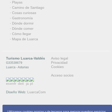
·
Playas
·
Camino de Santiago
·
Cosas curiosas
·
Gastronomía
·
Dónde dormir
·
Dónde comer
·
Cómo llegar
·
Mapa de Luarca
Turismo Luarca-Valdés
Aviso legal
Privacidad
G33538679
Cookies
Luarca - Asturias
Acceso socios
Diseño Web:
LuarcaCom
Copyright © 2026 Turismo Luarca-Valdés
Utilizamos cookies propias y de terceros para mejorar nuestros servicios