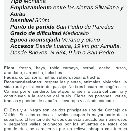
Tipo
Montaña
Emplazamiento
entre las sierras Silvallana y
Adráu
Desnivel
500m.
Punto de partida
San Pedro de Paredes
Grado de dificultad
Medio/alto
Época aconsejada
Verano y otoño
Accesos
Desde Luarca, 19 km por Almuña.
Desde Brieves, N-634, 9 km a San Pedro
Flora
: fresno, haya, roble carbayo, serbal, acebo, rusco,
arándano, carroncha, helechos.
Fauna
: corzo, zorro, nutria, salmón, rosalía, trucha.
Recomendaciones
: respeta las plantas, animales, viviendas, la
vida rural y el silencio del paisaje. No tires basura en ningún sitio.
Camina por el sendero, los atajos rompen la traza del camino y
contribuyen a la erosión del suelo. Cierra los portones, verjas,
trancas y puertas de cabaña. Lleva ropa y calzado cómodo.
El Esva y el Negro son los dos principales ríos del Concejo de
Valdés. Sus dos cuencas fluviales ocupan la mayor parte de la
superficie. El territorio de Valdés que está surcado por numerosos
y pequeños valles originados por los afluentes de estos dos
grande ríos, se caracteriza por un relieve abrupto con fuertes