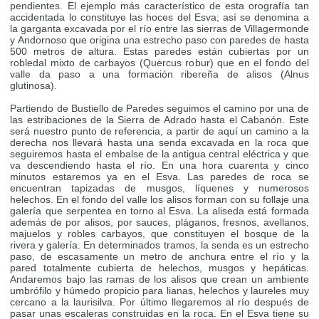
pendientes. El ejemplo más característico de esta orografía tan
accidentada lo constituye las hoces del Esva; así se denomina a
la garganta excavada por el río entre las sierras de Villagermonde
y Andornoso que origina una estrecho paso con paredes de hasta
500 metros de altura. Estas paredes están cubiertas por un
robledal mixto de carbayos (Quercus robur) que en el fondo del
valle da paso a una formación ribereña de alisos (Alnus
glutinosa).
Partiendo de Bustiello de Paredes seguimos el camino por una de
las estribaciones de la Sierra de Adrado hasta el Cabanón. Este
será nuestro punto de referencia, a partir de aquí un camino a la
derecha nos llevará hasta una senda excavada en la roca que
seguiremos hasta el embalse de la antigua central eléctrica y que
va descendiendo hasta el río. En una hora cuarenta y cinco
minutos estaremos ya en el Esva. Las paredes de roca se
encuentran tapizadas de musgos, líquenes y numerosos
helechos. En el fondo del valle los alisos forman con su follaje una
galería que serpentea en torno al Esva. La aliseda está formada
además de por alisos, por sauces, pláganos, fresnos, avellanos,
majuelos y robles carbayos, que constituyen el bosque de la
rivera y galería. En determinados tramos, la senda es un estrecho
paso, de escasamente un metro de anchura entre el río y la
pared totalmente cubierta de helechos, musgos y hepáticas.
Andaremos bajo las ramas de los alisos que crean un ambiente
umbrófilo y húmedo propicio para lianas, helechos y laureles muy
cercano a la laurisilva. Por último llegaremos al río después de
pasar unas escaleras construidas en la roca. En el Esva tiene su