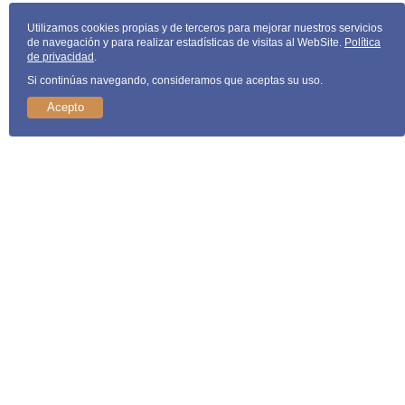
Utilizamos cookies propias y de terceros para mejorar nuestros servicios
de navegación y para realizar estadísticas de visitas al WebSite.
Política
de privacidad
.
Si continúas navegando, consideramos que aceptas su uso.
Acepto