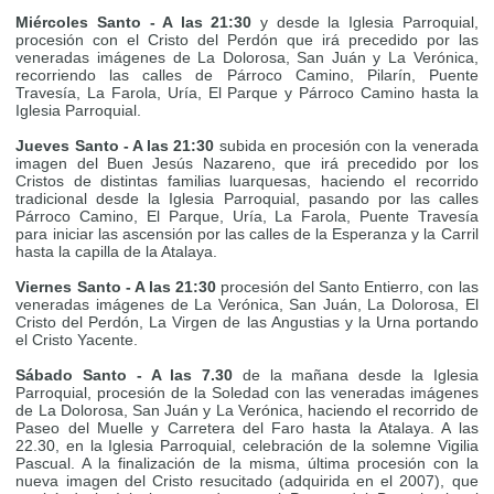
Miércoles Santo - A las 21:30
y desde la Iglesia Parroquial,
procesión con el Cristo del Perdón que irá precedido por las
veneradas imágenes de La Dolorosa, San Juán y La Verónica,
recorriendo las calles de Párroco Camino, Pilarín, Puente
Travesía, La Farola, Uría, El Parque y Párroco Camino hasta la
Iglesia Parroquial.
Jueves Santo - A las 21:30
subida en procesión con la venerada
imagen del Buen Jesús Nazareno, que irá precedido por los
Cristos de distintas familias luarquesas, haciendo el recorrido
tradicional desde la Iglesia Parroquial, pasando por las calles
Párroco Camino, El Parque, Uría, La Farola, Puente Travesía
para iniciar las ascensión por las calles de la Esperanza y la Carril
hasta la capilla de la Atalaya.
Viernes Santo - A las 21:30
procesión del Santo Entierro, con las
veneradas imágenes de La Verónica, San Juán, La Dolorosa, El
Cristo del Perdón, La Virgen de las Angustias y la Urna portando
el Cristo Yacente.
Sábado Santo - A las 7.30
de la mañana desde la Iglesia
Parroquial, procesión de la Soledad con las veneradas imágenes
de La Dolorosa, San Juán y La Verónica, haciendo el recorrido de
Paseo del Muelle y Carretera del Faro hasta la Atalaya. A las
22.30, en la Iglesia Parroquial, celebración de la solemne Vigilia
Pascual. A la finalización de la misma, última procesión con la
nueva imagen del Cristo resucitado (adquirida en el 2007), que