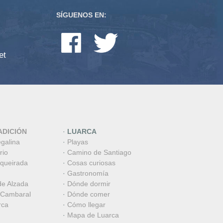
SÍGUENOS EN:
et
ADICIÓN
·
LUARCA
egalina
·
Playas
rio
·
Camino de Santiago
aqueirada
·
Cosas curiosas
·
Gastronomía
de Alzada
·
Dónde dormir
 Cambaral
·
Dónde comer
rca
·
Cómo llegar
·
Mapa de Luarca