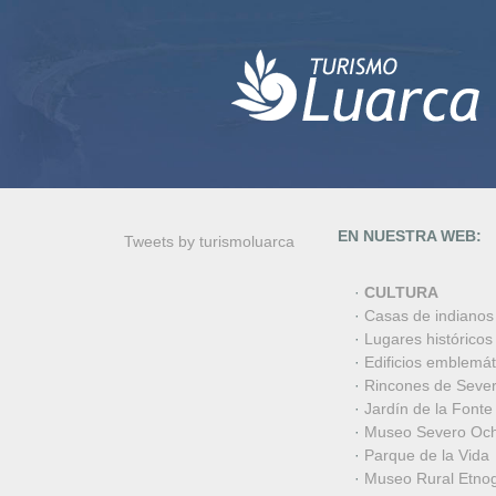
EN NUESTRA WEB:
Tweets by turismoluarca
·
CULTURA
·
Casas de indianos
·
Lugares históricos
·
Edificios emblemát
·
Rincones de Seve
·
Jardín de la Fonte
·
Museo Severo Oc
·
Parque de la Vida
·
Museo Rural Etnog