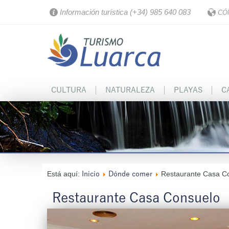
Información turística (+34) 985 640 083
CÓ
CULTURA
NATURALEZA
PLAYAS
C
Está aquí:
Restaurante Casa C
Inicio
Dónde comer
Restaurante Casa Consuelo