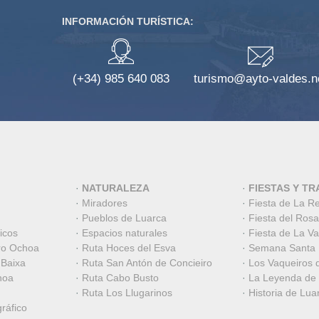
INFORMACIÓN TURÍSTICA:
(+34) 985 640 083
turismo@ayto-valdes.n
·
NATURALEZA
·
FIESTAS Y TR
·
Miradores
·
Fiesta de La R
·
Pueblos de Luarca
·
Fiesta del Rosa
icos
·
Espacios naturales
·
Fiesta de La V
ro Ochoa
·
Ruta Hoces del Esva
·
Semana Santa
 Baixa
·
Ruta San Antón de Concieiro
·
Los Vaqueiros 
hoa
·
Ruta Cabo Busto
·
La Leyenda de
·
Ruta Los Llugarinos
·
Historia de Lua
ráfico