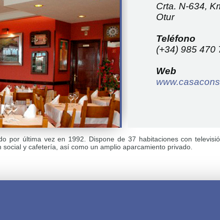
Crta. N-634, K
Otur
Teléfono
(+34) 985 470
Web
www.casacons
 por última vez en 1992. Dispone de 37 habitaciones con televisión 
 social y cafetería, así como un amplio aparcamiento privado.