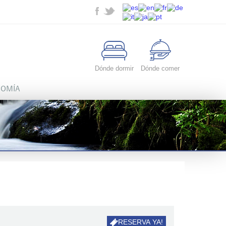
Dónde dormir
Dónde comer
OMÍA
RESERVA YA!