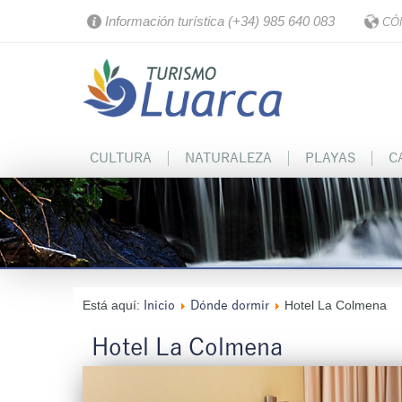
Información turística (+34) 985 640 083
CÓ
CULTURA
NATURALEZA
PLAYAS
C
Está aquí:
Hotel La Colmena
Inicio
Dónde dormir
Hotel La Colmena