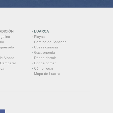
ADICIÓN
·
LUARCA
egalina
·
Playas
rio
·
Camino de Santiago
aqueirada
·
Cosas curiosas
·
Gastronomía
de Alzada
·
Dónde dormir
 Cambaral
·
Dónde comer
rca
·
Cómo llegar
·
Mapa de Luarca