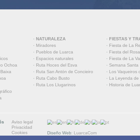
·
NATURALEZA
·
FIESTAS Y TR
·
Miradores
·
Fiesta de La R
·
Pueblos de Luarca
·
Fiesta del Rosa
icos
·
Espacios naturales
·
Fiesta de La V
ro Ochoa
·
Ruta Hoces del Esva
·
Semana Santa
 Baixa
·
Ruta San Antón de Concieiro
·
Los Vaqueiros 
hoa
·
Ruta Cabo Busto
·
La Leyenda de
·
Ruta Los Llugarinos
·
Historia de Lua
ráfico
a
és
Aviso legal
Privacidad
Cookies
Diseño Web:
LuarcaCom