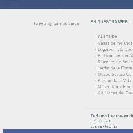
EN NUESTRA WEB:
Tweets by turismoluarca
·
CULTURA
·
Casas de indianos
·
Lugares históricos
·
Edificios emblemát
·
Rincones de Seve
·
Jardín de la Fonte
·
Museo Severo Oc
·
Parque de la Vida
·
Museo Rural Etnog
·
C.I. Hoces del Esv
Turismo Luarca-Vald
G33538679
Luarca - Asturias