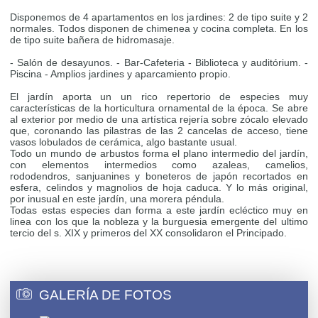
Disponemos de 4 apartamentos en los jardines: 2 de tipo suite y 2
normales. Todos disponen de chimenea y cocina completa. En los
de tipo suite bañera de hidromasaje.
- Salón de desayunos. - Bar-Cafeteria - Biblioteca y auditórium. -
Piscina - Amplios jardines y aparcamiento propio.
El jardín aporta un un rico repertorio de especies muy
características de la horticultura ornamental de la época. Se abre
al exterior por medio de una artística rejería sobre zócalo elevado
que, coronando las pilastras de las 2 cancelas de acceso, tiene
vasos lobulados de cerámica, algo bastante usual.
Todo un mundo de arbustos forma el plano intermedio del jardín,
con elementos intermedios como azaleas, camelios,
rododendros, sanjuanines y boneteros de japón recortados en
esfera, celindos y magnolios de hoja caduca. Y lo más original,
por inusual en este jardín, una morera péndula.
Todas estas especies dan forma a este jardín ecléctico muy en
linea con los que la nobleza y la burguesia emergente del ultimo
tercio del s. XIX y primeros del XX consolidaron el Principado.
GALERÍA DE FOTOS