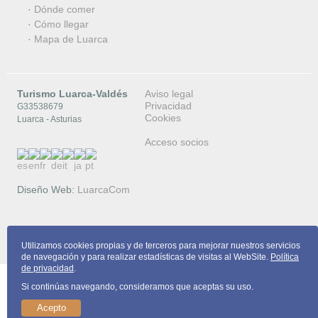
·
Dónde comer
·
Cómo llegar
·
Mapa de Luarca
Turismo Luarca-Valdés
Aviso legal
Privacidad
G33538679
Cookies
Luarca - Asturias
Acceso socios
Diseño Web:
LuarcaCom
Copyright © 2026 Turismo Luarca-Valdés
Utilizamos cookies propias y de terceros para mejorar nuestros servicios
de navegación y para realizar estadísticas de visitas al WebSite.
Política
de privacidad
.
Si continúas navegando, consideramos que aceptas su uso.
Acepto